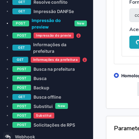
For
Resolve conflito
GET
Impressão DANFSe
GET
Impressão do
POST
New
preview
Ace
POST
Impressão do previe
Informações da
GET
prefeitura
GET
Informações da prefeitura
Busca na prefeitura
POST
Homolo
Busca
POST
Backup
GET
POST
Busca offline
GET
Substitui
New
POST
POST
Substitui
Solicitações de RPS
POST
Paramet
Webhook