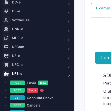
DC-e
Exempl
DF-e
Softhouse
GNR-e
MDF-e
NFCom
NF-e
Como
NFC-e
NFS-e
SD
Porq
Envia
POST
New
O S
POST
Envia
em 
Consulta Chave
GET
int
Cancela
POST