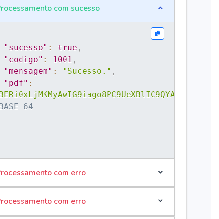
rocessamento com sucesso
"sucesso"
:
true
,
"codigo"
:
1001
,
"mensagem"
:
"Sucesso."
,
"pdf"
:
BERi0xLjMKMyAwIG9iago8PC9UeXBlIC9QYA+...GCg==
BASE 64
rocessamento com erro
rocessamento com erro