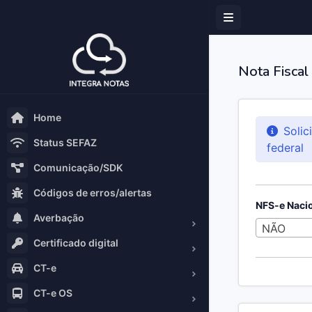
Nota Fiscal
Home
Solic
Status SEFAZ
federal
Comunicação/SDK
Códigos de erros/alertas
NFS-e Naci
Averbação
NÃO
Certificado digital
CT-e
CT-e OS