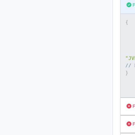
P
{
"JV
// 
}
P
P