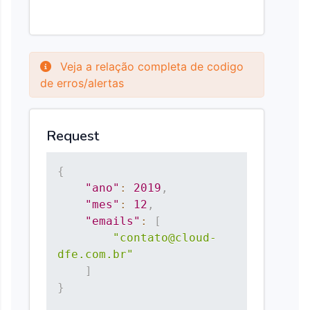
Veja a relação completa de codigo
de erros/alertas
Request
{
"ano"
:
2019
,
"mes"
:
12
,
"emails"
:
[
"contato@cloud-
dfe.com.br"
]
}