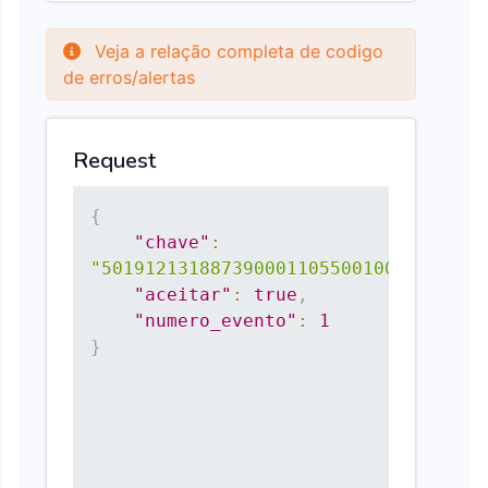
Veja a relação completa de codigo
de erros/alertas
Request
{
"chave"
:
"50191213188739000110550010000012151
"aceitar"
:
true
,
"numero_evento"
:
1
}