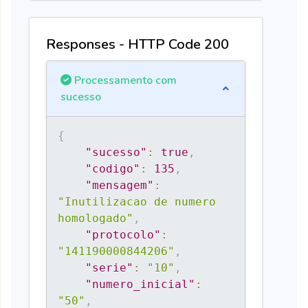
Responses - HTTP Code 200
Processamento com
sucesso
{
"sucesso"
:
true
,
"codigo"
:
135
,
"mensagem"
:
"Inutilizacao de numero 
homologado"
,
"protocolo"
:
"141190000844206"
,
"serie"
:
"10"
,
"numero_inicial"
:
"50"
,