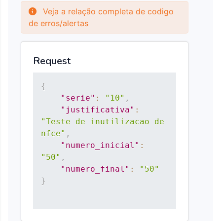
Veja a relação completa de codigo
de erros/alertas
Request
{
"serie"
:
"10"
,
"justificativa"
:
"Teste de inutilizacao de 
nfce"
,
"numero_inicial"
:
"50"
,
"numero_final"
:
"50"
}