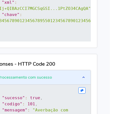
"xml"
:
Ij+QIBAzCCI7MGCSqGSI...1PtZO34CAgQA"
,
"chave"
:
345678901234567895501234567890123456765454"
onses - HTTP Code 200
rocessamento com sucesso
"sucesso"
:
true
,
"codigo"
:
101
,
"mensagem"
:
"Averbação com 