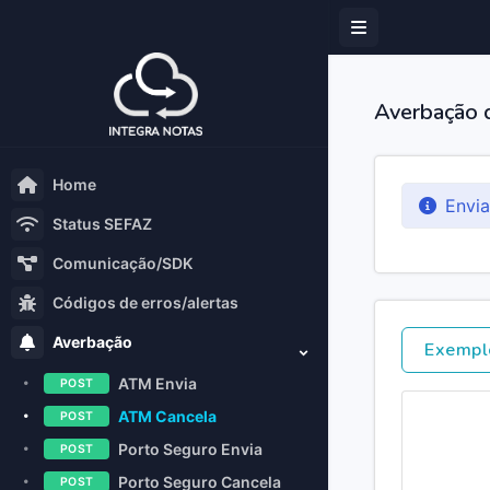
Averbação 
Home
Envi
Status SEFAZ
Comunicação/SDK
Códigos de erros/alertas
Averbação
Exempl
ATM Envia
POST
ATM Cancela
POST
Porto Seguro Envia
POST
Porto Seguro Cancela
POST