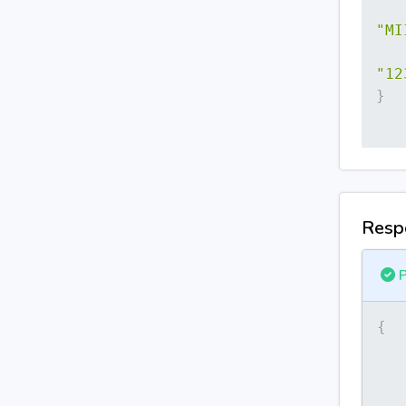
"MI
"12
}
Resp
P
{