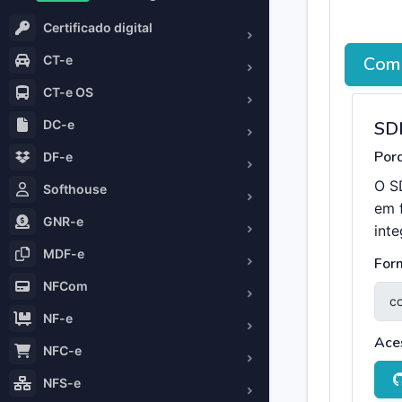
Certificado digital
Como
CT-e
CT-e OS
SD
DC-e
Porq
DF-e
O S
Softhouse
em 
GNR-e
int
MDF-e
For
NFCom
NF-e
Ace
NFC-e
NFS-e