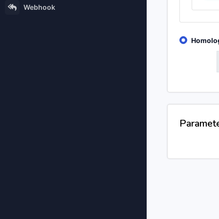
Webhook
Homolo
GET
Paramet