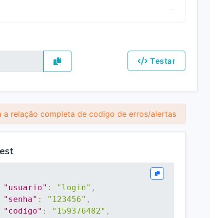
Testar
 a relação completa de codigo de erros/alertas
est
"usuario"
:
"login"
,
"senha"
:
"123456"
,
"codigo"
:
"159376482"
,