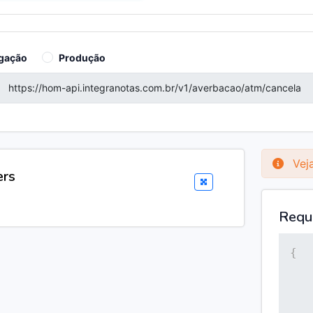
gação
Produção
Veja
ers
Requ
{