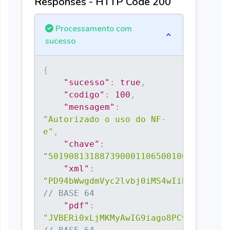
Responses - HTTP Code 200
"212055510"
,
"endereco"
:
{
Processamento com
"logradouro"
:
sucesso
"AVENIDA TESTE"
,
"numero"
:
{
"444"
,
"sucesso"
:
true
,
"bairro"
:
"codigo"
:
100
,
"CENTRO"
,
"mensagem"
:
"Autorizado o uso do NF-
"codigo_municipio"
:
e"
,
"2408003"
,
"chave"
:
"50190813188739000110650010000012001
"nome_municipio"
:
"xml"
:
"Mossoro"
,
"PD94bWwgdmVyc2lvbj0iMS4wIiBlbmNvZGl
"uf"
:
"RN"
,
// BASE 64
"cep"
:
"pdf"
:
"59653120"
,
"JVBERi0xLjMKMyAwIG9iago8PC9UeXBlIC9