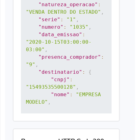
"natureza_operacao"
:
"VENDA DENTRO DO ESTADO"
,
"serie"
:
"1"
,
"numero"
:
"1035"
,
"data_emissao"
:
"2020-10-15T03:00:00-
03:00"
,
"presenca_comprador"
:
"9"
,
"destinatario"
:
{
"cnpj"
:
"15493535500128"
,
"nome"
:
"EMPRESA 
MODELO"
,
"indicador_inscricao_estadual"
:
"1"
,
"inscricao_estadual"
: