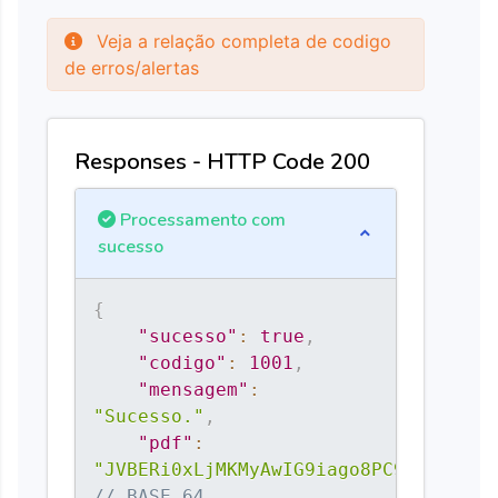
Veja a relação completa de codigo
de erros/alertas
Responses - HTTP Code 200
Processamento com
sucesso
{
"sucesso"
:
true
,
"codigo"
:
1001
,
"mensagem"
:
"Sucesso."
,
"pdf"
:
"JVBERi0xLjMKMyAwIG9iago8PC9UeXBlIC9
// BASE 64