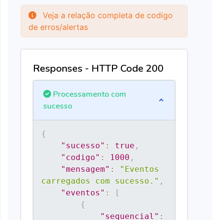
Veja a relação completa de codigo
de erros/alertas
Responses - HTTP Code 200
Processamento com
sucesso
{
"sucesso"
:
true
,
"codigo"
:
1000
,
"mensagem"
:
"Eventos 
carregados com sucesso."
,
"eventos"
:
[
{
"sequencial"
: