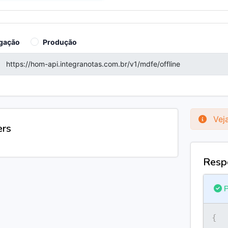
gação
Produção
Veja
ers
Resp
P
{