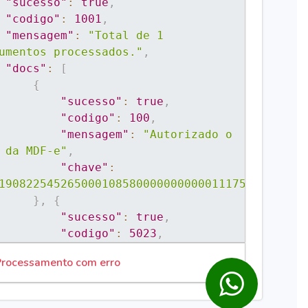
"sucesso"
:
true
,
"codigo"
:
1001
,
"mensagem"
:
"Total de 1 
umentos processados."
,
"docs"
:
[
{
"sucesso"
:
true
,
"codigo"
:
100
,
"mensagem"
:
"Autorizado o 
 da MDF-e"
,
"chave"
:
190822545265000108580000000000011175078536"
}
,
{
"sucesso"
:
true
,
"codigo"
:
5023
,
"mensagem"
:
"Lote em 
rocessamento com erro
cessamento, aguarde e tente 
amente mais tarde."
,
"chave"
: