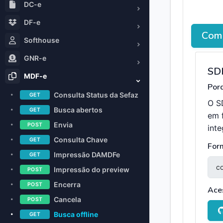
DC-e
DF-e
Como
Softhouse
GNR-e
SD
MDF-e
Porq
Consulta Status da Sefaz
GET
O S
Busca abertos
GET
em 
Envia
POST
int
Consulta Chave
GET
For
Impressão DAMDFe
GET
Impressão do preview
POST
Encerra
POST
Ace
Cancela
POST
Busca offline
GET