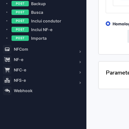
Backup
POST
Busca
POST
Inclui condutor
POST
Homolo
Inclui NF-e
POST
GET
Importa
POST
NFCom
NF-e
NFC-e
Paramet
NFS-e
Webhook