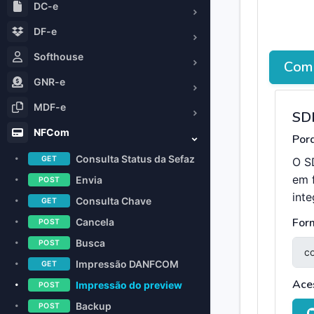
DC-e
DF-e
Softhouse
Como
GNR-e
MDF-e
SD
NFCom
Porq
Consulta Status da Sefaz
GET
O S
em 
Envia
POST
int
Consulta Chave
GET
For
Cancela
POST
Busca
POST
Impressão DANFCOM
GET
Ace
Impressão do preview
POST
Backup
POST