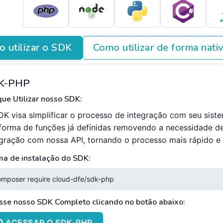
 utilizar o SDK
Como utilizar de forma nati
K-PHP
ue Utilizar nosso SDK:
DK visa simplificar o processo de integração com seu sist
forma de funções já definidas removendo a necessidade d
egração com nossa API, tornando o processo mais rápido e e
ma de instalação do SDK:
sse nosso SDK Completo clicando no botão abaixo:
ACESSAR O SDK-PHP