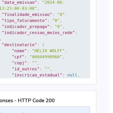
"data_emissao"
:
"2024-06-
13:23:00-03:00"
,
"finalidade_emissao"
:
"0"
,
"tipo_faturamento"
:
"0"
,
"indicador_prepago"
:
"0"
,
"indicador_cessao_meios_rede"
:
,
"destinatario"
:
{
"nome"
:
"HELIO WOLFF"
,
"cpf"
:
"06844990960"
,
"cnpj"
:
""
,
"id_outros"
:
""
,
"inscricao_estadual"
:
null
,
dicador_inscricao_estadual"
:
"9"
,
"endereco"
:
{
"logradouro"
:
"LOJA"
,
onses - HTTP Code 200
"complemento"
:
null
,
"numero"
:
"SN"
,