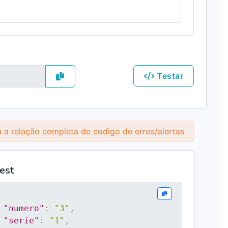
Testar
 a relação completa de codigo de erros/alertas
est
"numero"
:
"3"
,
"serie"
:
"1"
,