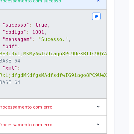
rocessamento com sucesso
"bairro"
:
"BANANAL"
,
"codigo_municipio"
:
14035"
,
"sucesso"
:
true
,
"nome_municipio"
:
"Pareci 
"codigo"
:
1001
,
o"
,
"mensagem"
:
"Sucesso."
,
"uf"
:
"RS"
,
"pdf"
:
"codigo_pais"
:
"1058"
,
BERi0xLjMKMyAwIG9iago8PC9UeXBlIC9QYA+...GCg==
"nome_pais"
:
"Brasil"
,
BASE 64
"cep"
:
"95783000"
,
"xml"
:
"telefone"
:
null
,
RxLjdfgdMKdfgsMAdfsdfwIG9iago8PC9UeXBl9QYA+..
"email"
:
null
BASE 64
}
}
,
"assinante"
:
{
"codigo"
:
"123"
,
rocessamento com erro
"tipo"
:
"3"
,
"servico"
:
"4"
,
rocessamento com erro
"numero_contrato"
: