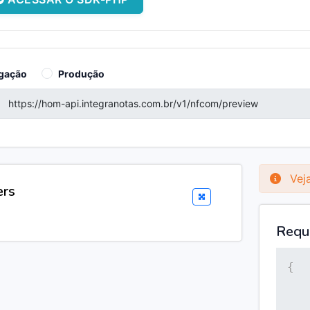
gação
Produção
Veja
ers
Requ
{