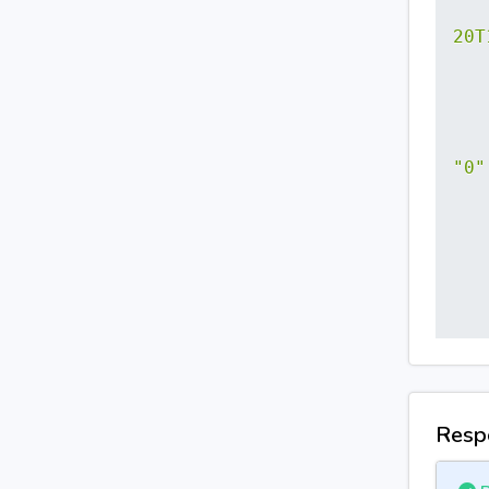
20T
"0"
"in
Resp