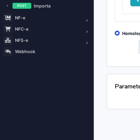
Importa
POST
NF-e
NFC-e
Homolo
NFS-e
GET
Webhook
Paramet