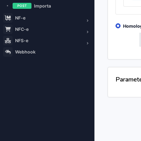
Importa
POST
NF-e
Homolo
NFC-e
GET
NFS-e
Webhook
Paramet