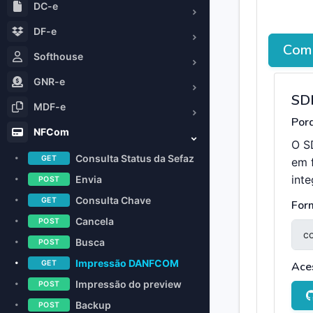
DC-e
DF-e
Como
Softhouse
GNR-e
SD
MDF-e
Porq
NFCom
O S
Consulta Status da Sefaz
GET
em 
int
Envia
POST
Consulta Chave
GET
For
Cancela
POST
Busca
POST
Impressão DANFCOM
GET
Ace
Impressão do preview
POST
Backup
POST