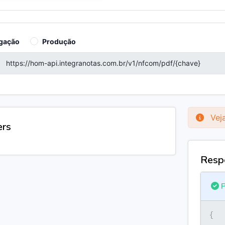
gação
Produção
Veja
ers
Resp
P
{