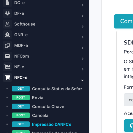
DC-e
DF-e
Como
Softhouse
GNR-e
SD
MDF-e
Porq
NFCom
O S
NF-e
em 
int
NFC-e
For
Consulta Status da Sefaz
GET
Envia
POST
Consulta Chave
GET
Ace
Cancela
POST
Impressão DANFCe
GET