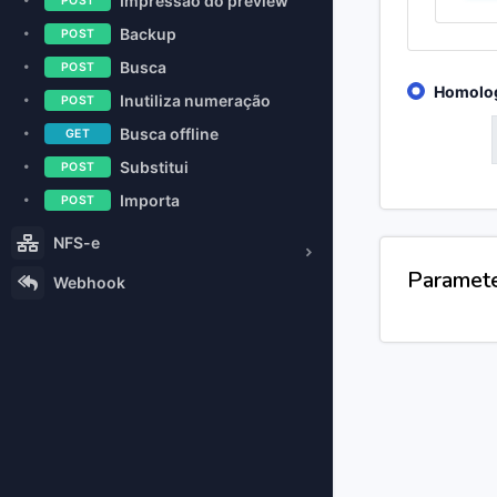
Impressão do preview
POST
Backup
POST
Busca
POST
Homolo
Inutiliza numeração
POST
Busca offline
GET
GET
Substitui
POST
Importa
POST
NFS-e
Paramet
Webhook