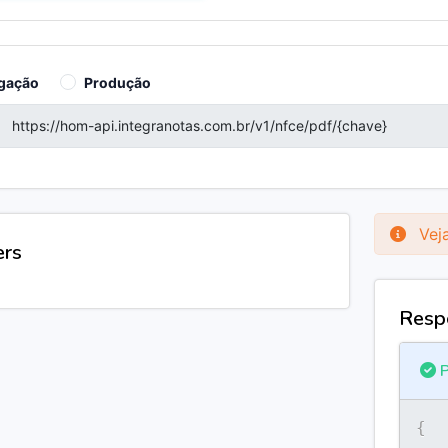
gação
Produção
Veja
ers
Resp
P
{