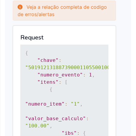
Veja a relação completa de codigo
de erros/alertas
Request
{
"chave"
:
"50191213188739000110550010000012151
"numero_evento"
:
1
,
"itens"
:
[
{
"numero_item"
:
"1"
,
"valor_base_calculo"
:
"100.00"
,
"ibs"
:
{