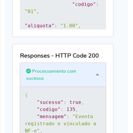
"codigo"
:
"01"
,
"aliquota"
:
"1.00"
,
"valor"
:
"10.00"
}
,
"cbs"
:
{
Responses - HTTP Code 200
"codigo"
:
"01"
,
Processamento com
sucesso
"aliquota"
:
"1.00"
,
"valor"
:
{
"10.00"
"sucesso"
:
true
,
}
"codigo"
:
135
,
}
"mensagem"
:
"Evento 
]
registrado e vinculado a 
}
NF-e"
,