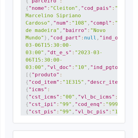
{
"parceiro"
:
{
"nome"
:
"Cleiton"
,
"cod_pais"
:
"01058"
Marcelino Sipriano 
Cardoso"
,
"num"
:
"108"
,
"compl"
:
"sobrado
de madeira"
,
"bairro"
:
"Novo 
Mundo"
}
,
"cod_part"
:
null
,
"ind_oper"
:
"
03-06T15:30:00-
03:00"
,
"dt_e_s"
:
"2023-03-
06T15:30:00-
03:00"
,
"vl_doc"
:
"10"
,
"ind_pgto"
:
"0"
,
[
{
"produto"
:
{
"cod_item"
:
"1E315"
,
"descr_item"
:
"TE
{
"icms"
:
{
"cst_icms"
:
"00"
,
"vl_bc_icms"
:
"10"
,
"
{
"cst_ipi"
:
"99"
,
"cod_enq"
:
"999"
,
"vl_
{
"cst_pis"
:
"99"
,
"vl_bc_pis"
:
"10"
,
"al
{
"cst_cofins"
:
"99"
,
"vl_bc_cofins"
:
"1
{
"vl_fcp_uf_dest"
:
"1"
,
"vl_icms_uf_de
{
"vl_fcp_op"
:
"1"
,
"vl_fcp_st"
:
"2"
,
"vl