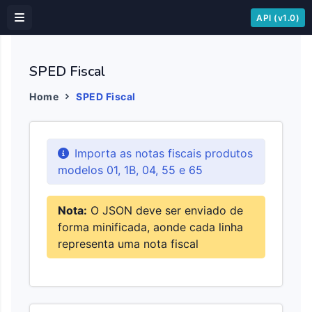
API (v1.0)
SPED Fiscal
Home
SPED Fiscal
Importa as notas fiscais produtos
modelos 01, 1B, 04, 55 e 65
Nota:
O JSON deve ser enviado de
forma minificada, aonde cada linha
representa uma nota fiscal