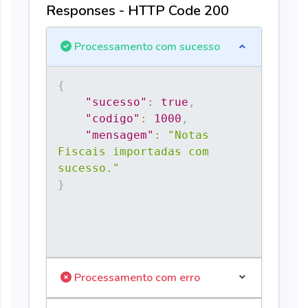
[
{
"lote_med"
:
"123"
,
"qtd_item"
:
"1"
,
"d
Responses - HTTP Code 200
03-06"
,
"dt_val"
:
"2024-03-
06"
,
"ind_med"
:
"0"
,
"tp_prod"
:
"0"
,
"vl_
Processamento com sucesso
{
"ind_arm"
:
"0"
,
"num_arm"
:
"123"
,
"desc
{
"tipo_operacao"
:
"0"
,
"cnpj"
:
"3213213
{
"sucesso"
:
true
,
"codigo"
:
1000
,
"mensagem"
:
"Notas 
Fiscais importadas com 
sucesso."
}
Processamento com erro