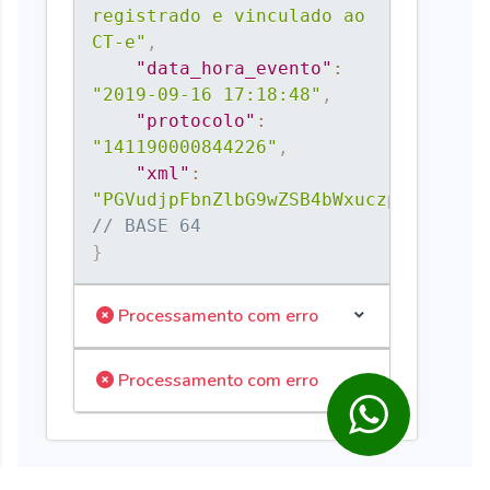
registrado e vinculado ao 
CT-e"
,
"data_hora_evento"
:
"2019-09-16 17:18:48"
,
"protocolo"
:
"141190000844226"
,
"xml"
:
"PGVudjpFbnZlbG9wZSB4bWxuczplbnY9J2h
// BASE 64
}
Processamento com erro
Processamento com erro