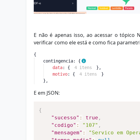
E não é apenas isso, ao acessar o tópico 
verificar como ele está e como fica paramet
{
contingencia
: {
data
: {
4 itens
},
motivo
: {
4 itens
}
},
E em JSON:
{
"sucesso"
:
true
,
"codigo"
:
"107"
,
"mensagem"
:
"Servico em Oper