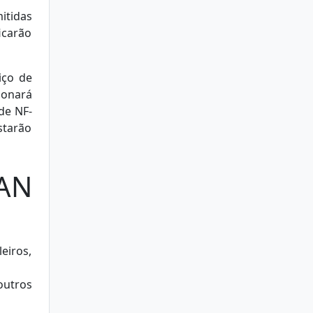
itidas
icarão
iço de
ionará
de NF-
starão
CAN
eiros,
outros