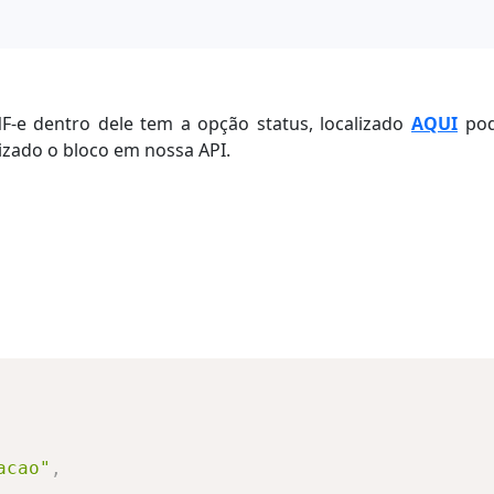
NF-e dentro dele tem a opção status, localizado
AQUI
po
rizado o bloco em nossa API.
acao"
,