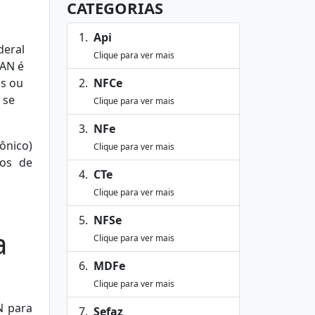
CATEGORIAS
Api
deral
Clique para ver mais
CAN é
as ou
NFCe
 se
Clique para ver mais
NFe
ônico)
Clique para ver mais
tos de
CTe
Clique para ver mais
NFSe
a
Clique para ver mais
MDFe
Clique para ver mais
N para
Sefaz