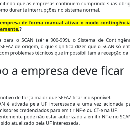
ermitindo que as empresas continuem cumprindo suas obri
esmo durante interrupções no sistema normal.
a empresa de forma manual ativar o modo contingênci
etamente.
?
a para o SCAN (série 900-999), o Sistema de Contingên
SEFAZ de origem, o que significa dizer que o SCAN só en
com problemas técnicos que impossibilitam a recepção da 
o a empresa deve ficar
otivo de força maior que SEFAZ ficar indisponível.
AN é ativada pela UF interessada e uma vez acionada p
missores credenciados para emitir NF-e ou CT-e na UF.
ntemente pode não estar autorizado a emitir NF-e no SCA
sido atualizado pela UF interessada.