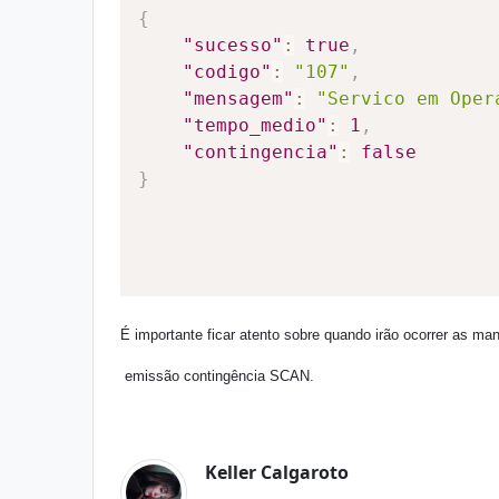
{
"sucesso"
:
true
,
"codigo"
:
"107"
,
"mensagem"
:
"Servico em Oper
"tempo_medio"
:
1
,
"contingencia"
:
false
}
É importante ficar atento sobre quando irão ocorrer as m
 emissão contingência SCAN.
Keller Calgaroto