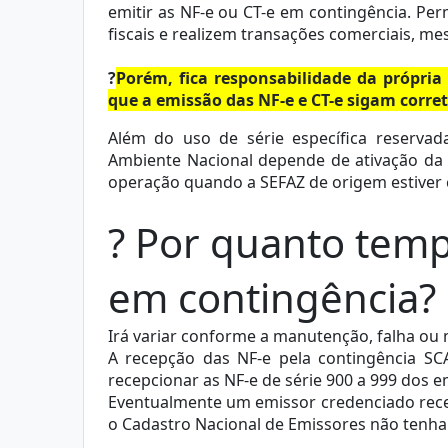
emitir as NF-e ou CT-e em contingência. P
fiscais e realizem transações comerciais, m
?
Porém, fica responsabilidade da própri
que a emissão das NF-e e CT-e sigam corr
Além do uso de série específica reservad
Ambiente Nacional depende de ativação da 
operação quando a SEFAZ de origem estiver 
? Por quanto temp
em contingência?
Irá variar conforme a manutenção, falha ou m
A recepção das NF-e pela contingência SC
recepcionar as NF-e de série 900 a 999 dos e
Eventualmente um emissor credenciado rece
o Cadastro Nacional de Emissores não tenha 