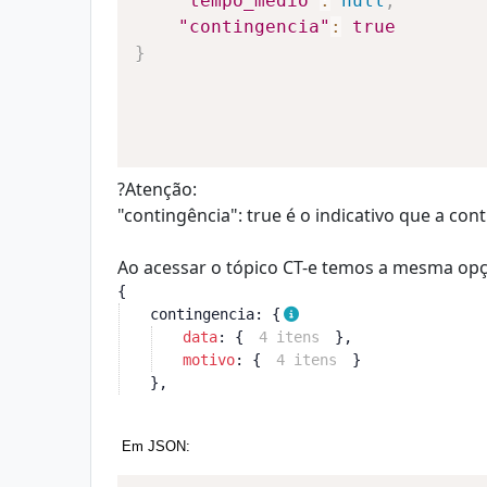
"tempo_medio"
:
null
,
"contingencia"
:
true
}
?Atenção:
"contingência": true é o indicativo que a con
Ao acessar o tópico CT-e temos a mesma opç
{
contingencia
: {
data
: {
4 itens
},
motivo
: {
4 itens
}
},
 Em JSON: