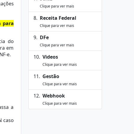
gações
Clique para ver mais
Receita Federal
a para
Clique para ver mais
DFe
cia do
Clique para ver mais
tra em
NF-e.
Videos
Clique para ver mais
Gestão
Clique para ver mais
Webhook
Clique para ver mais
assa a
N caso